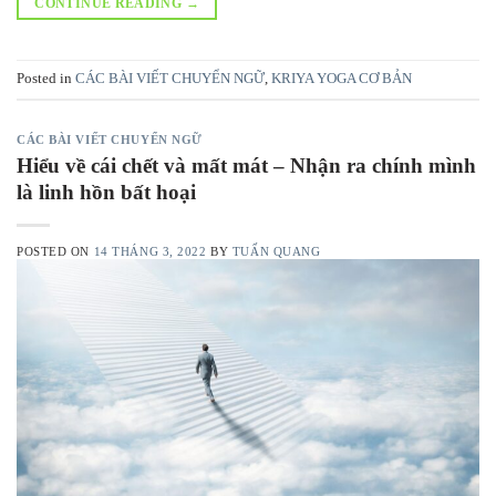
CONTINUE READING
→
Posted in
CÁC BÀI VIẾT CHUYỂN NGỮ
,
KRIYA YOGA CƠ BẢN
CÁC BÀI VIẾT CHUYỂN NGỮ
Hiểu về cái chết và mất mát – Nhận ra chính mình
là linh hồn bất hoại
POSTED ON
14 THÁNG 3, 2022
BY
TUẤN QUANG