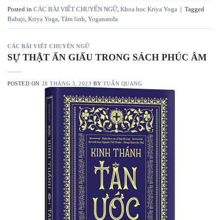
Posted in
CÁC BÀI VIẾT CHUYỂN NGỮ
,
Khoa học Kriya Yoga
|
Tagged
Babaji
,
Kriya Yoga
,
Tâm linh
,
Yogananda
CÁC BÀI VIẾT CHUYỂN NGỮ
SỰ THẬT ẨN GIẤU TRONG SÁCH PHÚC ÂM
POSTED ON
28 THÁNG 3, 2023
BY
TUẤN QUANG