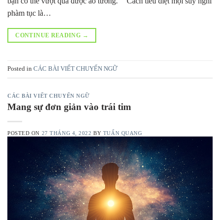
bạn có thể vượt qua được ảo tưởng.” “Cách tiêu diệt mọi suy nghĩ
phàm tục là…
CONTINUE READING
→
Posted in
CÁC BÀI VIẾT CHUYỂN NGỮ
CÁC BÀI VIẾT CHUYỂN NGỮ
Mang sự đơn giản vào trái tim
POSTED ON
27 THÁNG 4, 2022
BY
TUẤN QUANG