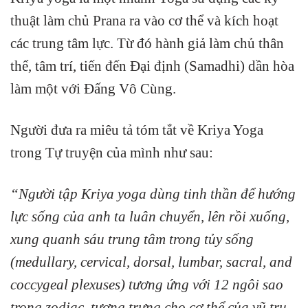
thuật làm chủ Prana ra vào cơ thể và kích hoạt
các trung tâm lực. Từ đó hành giả làm chủ thân
thể, tâm trí, tiến đến Đại định (Samadhi) dần hòa
làm một với Đấng Vô Cùng.
Người đưa ra miêu tả tóm tắt về Kriya Yoga
trong Tự truyện của mình như sau:
“Người tập Kriya yoga dùng tinh thần để hướng
lực sống của anh ta luân chuyển, lên rồi xuống,
xung quanh sáu trung tâm trong tủy sống
(medullary, cervical, dorsal, lumbar, sacral, and
coccygeal plexuses) tương ứng với 12 ngôi sao
trong zodiac, tượng trưng cho cơ thể của vũ trụ.