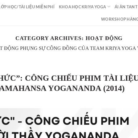
LỚP HỌC/TÀI LIỆU MIỄN PHÍ
KHOA HỌC KRIYA YOGA
ÁI ÂN TANT
WORKSHOP HÀNG
CATEGORY ARCHIVES:
HOẠT ĐỘNG
T ĐỘNG PHỤNG SỰ CÔNG ĐỒNG CỦA TEAM KRIYA YOGA 
HỨC”: CÔNG CHIẾU PHIM TÀI LIỆ
RAMAHANSA YOGANANDA (2014)