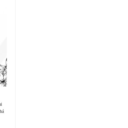
i
phá