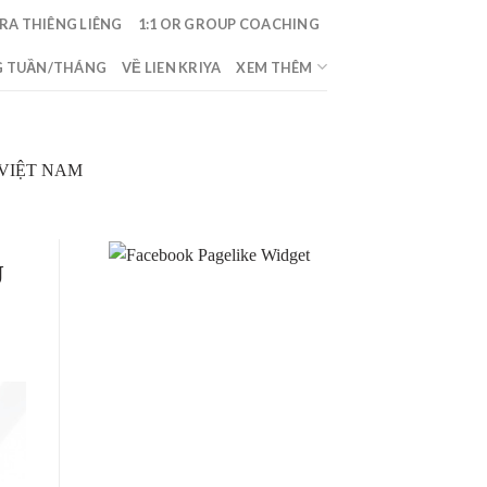
RA THIÊNG LIÊNG
1:1 OR GROUP COACHING
 TUẦN/THÁNG
VỀ LIEN KRIYA
XEM THÊM
VIỆT NAM
U