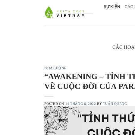
Skip
SỰ KIỆN
CÁC 
to
content
CÁC HOẠ
HOẠT ĐỘNG
“AWAKENING – TỈNH T
VỀ CUỘC ĐỜI CỦA PA
POSTED ON
14 THÁNG 6, 2022
BY
TUẤN QUANG