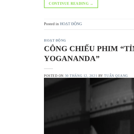
CONTINUE READING
→
Posted in
HOẠT ĐỘNG
HOẠT ĐỘNG
CÔNG CHIẾU PHIM “TỈ
YOGANANDA”
POSTED ON
30 THÁNG 12, 2021
BY
TUẤN QUANG